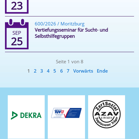
23
600/2026 / Moritzburg
Vertiefungsseminar für Sucht- und
SEP
Selbsthilfegruppen
25
Seite 1 von 8
1
2
3
4
5
6
7
Vorwärts
Ende