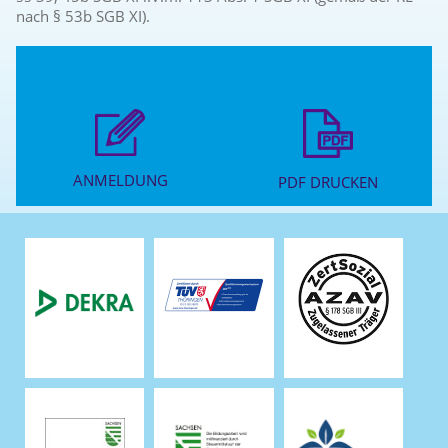
nach § 53b SGB XI).
ANMELDUNG
PDF DRUCKEN