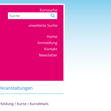
Kurssuche
erweiterte Suche
Home
Anmeldung
Kontakt
Newsletter
Veranstaltungen
Anmeldung
rbildung
/
Kurse
/
Kursdetails