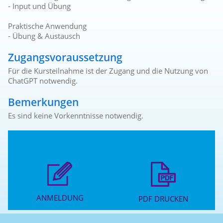
- Input und Übung
Praktische Anwendung
- Übung & Austausch
Zugangsvoraussetzung
Für die Kursteilnahme ist der Zugang und die Nutzung von
ChatGPT notwendig.
Bemerkungen
Es sind keine Vorkenntnisse notwendig.
ANMELDUNG
PDF DRUCKEN