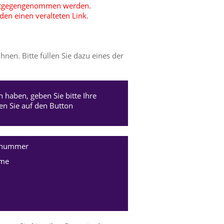
entgegengenommen werden.
en einen veralteten Link.
nen. Bitte füllen Sie dazu eines der
 haben, geben Sie bitte Ihre
 Sie auf den Button
nnummer
me