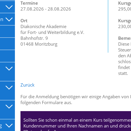
Termine
Kursg
27.08.2026 - 28.08.2026
295,0
en
Ort
Kursg
Diakonische Akademie
230,0
für Fort- und Weiterbildung e.V.
Bahnhofstr. 9
Bemer
01468 Moritzburg
Diese
Steuer
den Ab
schlos
findet
statt.
Zurück
Für die Anmeldung benötigen wir einige Angaben von Ih
folgenden Formulare aus.
Sollten Sie schon einmal an einem Kurs teilgenommen
g
Kundennummer und Ihren Nachnamen an und drücken