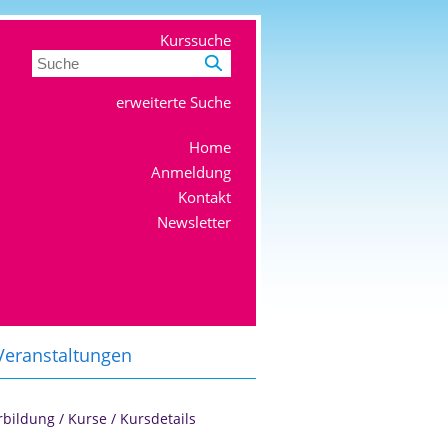
Kurssuche
erweiterte Suche
Home
Anmeldung
Kontakt
Newsletter
Veranstaltungen
Anmeldung
rbildung
/
Kurse
/
Kursdetails