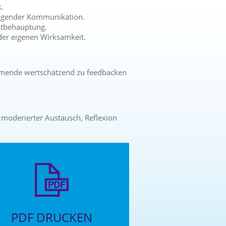
k.
zeugender Kommunikation.
bstbehauptung.
der eigenen Wirksamkeit.
nehmende wertschätzend zu feedbacken
 moderierter Austausch, Reflexion
PDF DRUCKEN