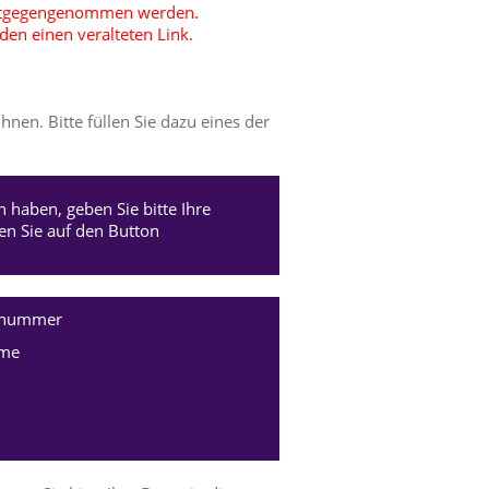
entgegengenommen werden.
en einen veralteten Link.
nen. Bitte füllen Sie dazu eines der
 haben, geben Sie bitte Ihre
 Sie auf den Button
nnummer
me