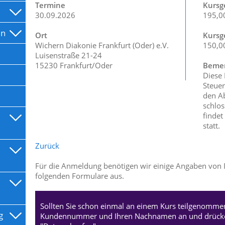
Termine
Kursg
30.09.2026
195,0
en
Ort
Kursg
Wichern Diakonie Frankfurt (Oder) e.V.
150,0
Luisenstraße 21-24
15230 Frankfurt/Oder
Bemer
Diese
Steuer
den Ab
schlos
findet
statt.
Zurück
Für die Anmeldung benötigen wir einige Angaben von Ih
folgenden Formulare aus.
Sollten Sie schon einmal an einem Kurs teilgenommen
g
Kundennummer und Ihren Nachnamen an und drücken