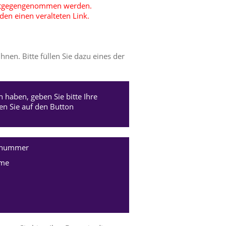
entgegengenommen werden.
en einen veralteten Link.
nen. Bitte füllen Sie dazu eines der
 haben, geben Sie bitte Ihre
 Sie auf den Button
nnummer
me